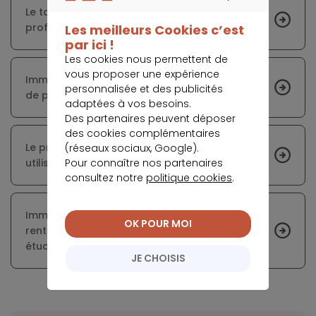
CONTINUER SANS ACCEPTER
Le taux d’endettement oppose les
professionnels de l’immobilier et l’Exécutif
Les meilleurs Cookies c’est
par ici !
Les cookies nous permettent de
vous proposer une expérience
Immobilier : les précautions à prendre avant
personnalisée et des publicités
de procéder à une location meublée
adaptées à vos besoins.
Des partenaires peuvent déposer
des cookies complémentaires
Le prêt relais, une solution de financement à
(réseaux sociaux, Google).
Pour connaître nos partenaires
utiliser avec prudence
consultez notre
politique cookies
.
Immobilier : découvrez les villes les plus
OK POUR MOI
rentables pour investir dans une colocation
étudiante
JE CHOISIS