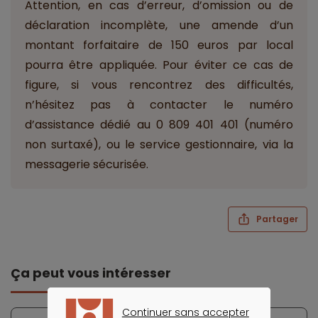
Attention, en cas d’erreur, d’omission ou de
déclaration incomplète, une amende d’un
montant forfaitaire de 150 euros par local
pourra être appliquée. Pour éviter ce cas de
figure, si vous rencontrez des difficultés,
n’hésitez pas à contacter le numéro
d’assistance dédié au 0 809 401 401 (numéro
non surtaxé), ou le service gestionnaire, via la
messagerie sécurisée.
Partager
Ça peut vous intéresser
Continuer sans accepter