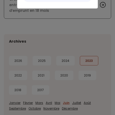
entraîne une baisse de 20 % de la capacité
d’emprunt en 18 mois
Archives
2026
2025
2024
2023
2022
2021
2020
2019
2018
2017
Janvier
Février
Mars
Avril
Mai
Juin
Juillet
Août
Septembre
Octobre
Novembre
Décembre