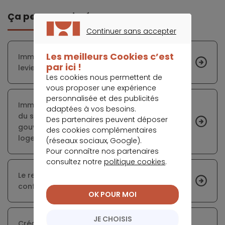
Ça peut vous intéresser
Continuer sans accepter
CONTINUER SANS ACCEPTER
Les meilleurs Cookies c’est
Immobilier : comment fonctionne l’effet de
par ici !
levier ?
Les cookies nous permettent de
vous proposer une expérience
personnalisée et des publicités
Immobilier : la déception des professionnels
adaptées à vos besoins.
du secteur suite aux annonces du
Des partenaires peuvent déposer
gouvernement pour contenir la crise du
des cookies complémentaires
logement
(réseaux sociaux, Google).
Pour connaître nos partenaires
consultez notre
politique cookies
.
Le retournement du marché immobilier se
confirme en Île-de-France
OK POUR MOI
JE CHOISIS
Crédit immobilier : la remontée des taux