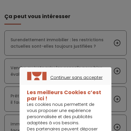
Ça peut vous intéresser
Surendettement immobilier : les restrictions
actuelles sont-elles toujours justifiées ?
Vendre au juste prix : les conseils pour bien
évaluer son bien immobilier
Continuer sans accepter
CONTINUER SANS ACCEPTER
Les meilleurs Cookies c’est
Prêt immobilier : pour profiter du nouveau PTZ,
par ici !
il faudra être patient
Les cookies nous permettent de
vous proposer une expérience
personnalisée et des publicités
adaptées à vos besoins.
Immobilier : les notaires dans la tourmente
Des partenaires peuvent déposer
face à la crise