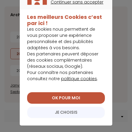
Continuer sans accepter
CONTINUER SANS ACCEPTER
Archives
Les meilleurs Cookies c’est
par ici !
Les cookies nous permettent de
vous proposer une expérience
2026
2025
2024
2023
personnalisée et des publicités
adaptées à vos besoins.
Des partenaires peuvent déposer
2022
2021
2020
2019
des cookies complémentaires
(réseaux sociaux, Google).
2018
2017
Pour connaître nos partenaires
consultez notre
politique cookies
.
Janvier
Février
Mars
Avril
Mai
Juin
Juillet
Août
Septembre
Octobre
Novembre
Décembre
OK POUR MOI
JE CHOISIS
Menu Crédit immobilier