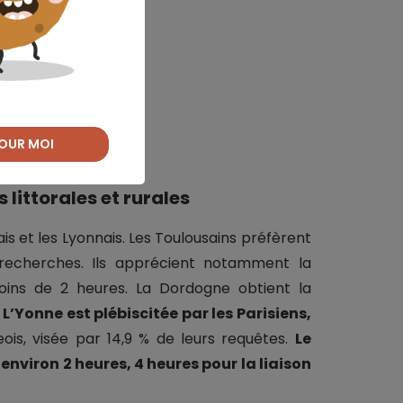
otre projet ?
OUR MOI
littorales et rurales
lais et les Lyonnais. Les Toulousains préfèrent
 recherches. Ils apprécient notamment la
ins de 2 heures. La Dordogne obtient la
.
L’Yonne est plébiscitée par les Parisiens,
ois, visée par 14,9 % de leurs requêtes.
Le
environ 2 heures, 4 heures pour la liaison