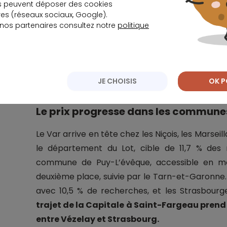
s peuvent déposer des cookies
s (réseaux sociaux, Google).
 nos partenaires consultez notre
politique
Quel taux pour v
JE CHOISIS
OK P
Le prix progresse dans les communes 
Le Var arrive en tête chez les Niçois, les Marseil
le département du Lot, cible de 11,7 % des
commune de Puy-L’évêque, accessible en mo
deuxième place, suivie par le Tarn-et-Garonne
avec 10,5 % de recherches, et les Strasbourge
trajet de la Capitale à Saint-Fargeau prend 
entre Vézelay et Strasbourg.