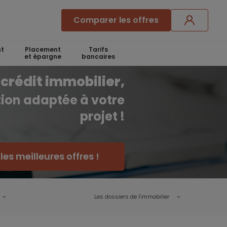
Comparer les offres
t
Placement
Tarifs
et épargne
bancaires
crédit immobilier,
ution adaptée à votre
projet !
es meilleures offres !
Les dossiers de l'immobilier