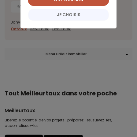
2018
2017
JE CHOISIS
Janvier
Février
Mars
Avril
Juillet
Août
Septembre
Octobre
Novembre
Décembre
Menu Crédit immobilier
Tout Meilleurtaux dans votre poche
Meilleurtaux
Libérez le potentiel de vos projets : préparez-les, suivez-les,
accomplissez-les.