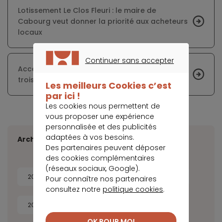
Lotissement Le Clos Fleuri : le maire de
Cabourg veut donner la priorité aux acheteurs
locaux
Continuer sans accepter
Accalmie sur le marché immobilier au
CONTINUER SANS ACCEPTER
troisième trimestre 2021
Les meilleurs Cookies c’est
par ici !
Les cookies nous permettent de
vous proposer une expérience
personnalisée et des publicités
adaptées à vos besoins.
Archives
Des partenaires peuvent déposer
des cookies complémentaires
(réseaux sociaux, Google).
2026
2025
2024
2023
Pour connaître nos partenaires
consultez notre
politique cookies
.
2022
2021
2020
2019
OK POUR MOI