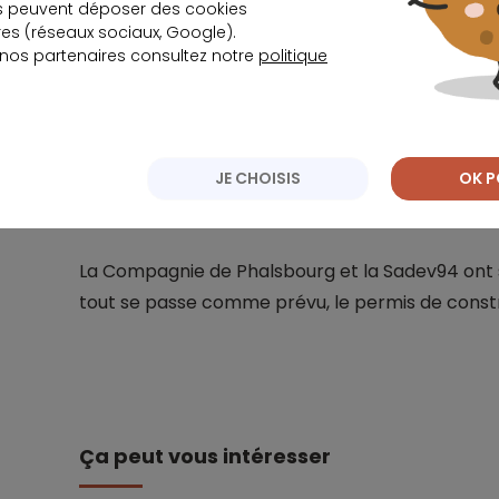
s peuvent déposer des cookies
Import
s (réseaux sociaux, Google).
 nos partenaires consultez notre
politique
Sous la forme d’un rocher situé au-dessus de
comportera des façades de verre et des murs v
pôle d’activités et de services divers : comm
centre de sport, hôtel, résidence pour cherc
JE CHOISIS
OK P
berceaux.
La Compagnie de Phalsbourg et la Sadev94 ont si
tout se passe comme prévu, le permis de constru
Ça peut vous intéresser