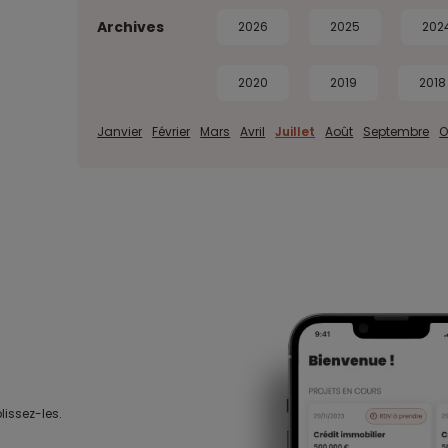
Archives
2026
2025
202
2020
2019
2018
Janvier
Février
Mars
Avril
Juillet
Août
Septembre
O
lissez-les.