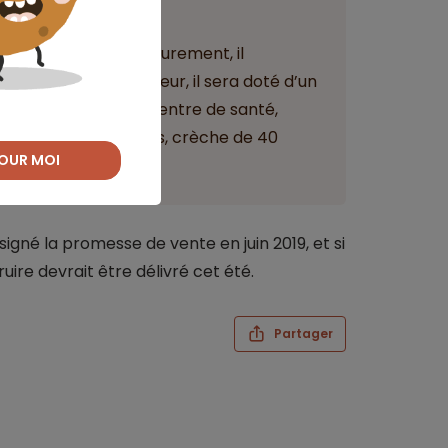
ant
s autoroutes, extérieurement, il
égétaux. À l’intérieur, il sera doté d’un
erces, restaurants, centre de santé,
heurs et jeunes actifs, crèche de 40
OUR MOI
gné la promesse de vente en juin 2019, et si
ire devrait être délivré cet été.
Partager