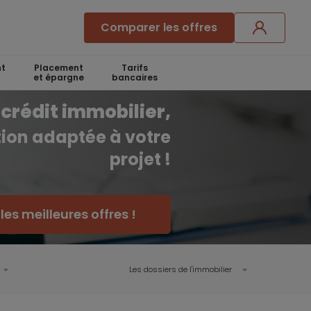
Comparer les offres
t
Placement
Tarifs
et épargne
bancaires
crédit immobilier,
ution adaptée à votre
projet !
es meilleures offres !
Les dossiers de l'immobilier