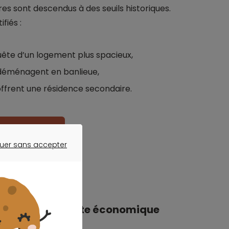
s sont descendus à des seuils historiques.
fiés :
uête d’un logement plus spacieux,
 déménagent en banlieue,
’offrent une résidence secondaire.
otre projet ?
uer sans accepter
ER SANS ACCEPTER
é dans un contexte économique