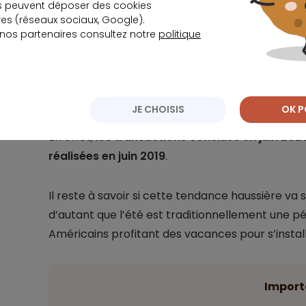
s peuvent déposer des cookies
s (réseaux sociaux, Google).
 nos partenaires consultez notre
politique
Import
En dépit de cette hausse, les chiffres deme
d’avant la crise.
JE CHOISIS
OK P
En effet,
les transactions conclues en juin 2020
réalisées en juin 2019
.
Il reste à savoir si cette tendance haussière va 
d’autant que l’été est traditionnellement une p
Américains profitant des vacances pour s’install
Import