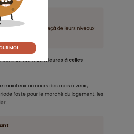
ant
urent nettement en deçà de leurs niveaux
OUR MOI
 sont de 11,3 % inférieures à celles
se maintenir au cours des mois à venir,
ériode faste pour le marché du logement, les
er.
ant