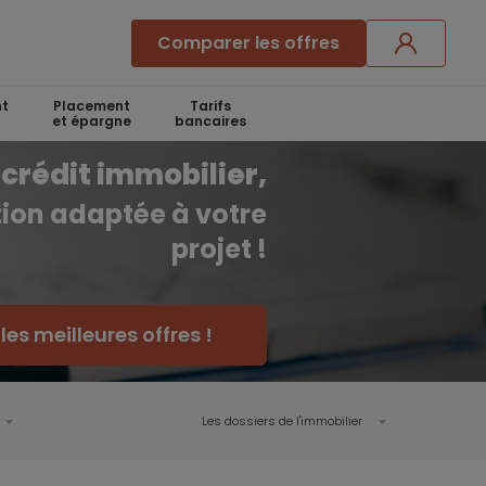
Comparer les offres
t
Placement
Tarifs
et épargne
bancaires
crédit immobilier,
ution adaptée à votre
projet !
es meilleures offres !
Les dossiers de l'immobilier