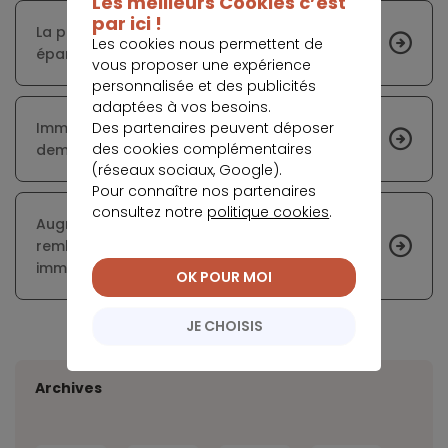
Les meilleurs Cookies c’est
par ici !
La pierre reste une valeur sûre pour les
Les cookies nous permettent de
épargnants français
vous proposer une expérience
personnalisée et des publicités
adaptées à vos besoins.
Des partenaires peuvent déposer
Immobilier en Suisse : quand l’offre surpasse la
des cookies complémentaires
demande
(réseaux sociaux, Google).
Pour connaître nos partenaires
consultez notre
politique cookies
.
Augmentation du capital et de la durée de
remboursement pour les acheteurs
immobiliers
OK POUR MOI
JE CHOISIS
Archives