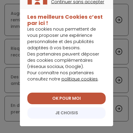
Continuer sans accepter
CONTINUER SANS ACCEPTER
Augmentation du capital et de la durée de
Les meilleurs Cookies c’est
remboursement pour les acheteurs
par ici !
immobiliers
Les cookies nous permettent de
vous proposer une expérience
personnalisée et des publicités
adaptées à vos besoins.
Risques relatifs aux prêts immobiliers : le HCSF
Des partenaires peuvent déposer
recommande la prudence
des cookies complémentaires
(réseaux sociaux, Google).
Pour connaître nos partenaires
Des logements à prix cassé : l’objectif
consultez notre
politique cookies
.
ambitieux de la mairie de Paris
OK POUR MOI
En deux décennies, l’âge moyen pour un
premier achat immobilier a reculé à Paris
JE CHOISIS