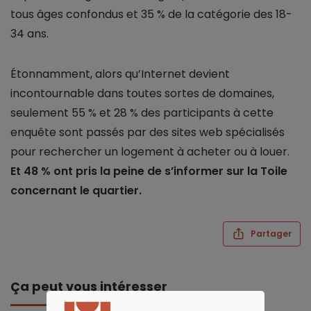
tous âges confondus et 35 % de la catégorie des 18-
34 ans.
Étonnamment, alors qu’Internet devient
incontournable dans toutes sortes de domaines,
seulement 55 % et 28 % des participants à cette
enquête sont passés par des sites web spécialisés
pour rechercher un logement à acheter ou à louer.
Et 48 % ont pris la peine de s’informer sur la Toile
concernant le quartier.
Partager
Ça peut vous intéresser