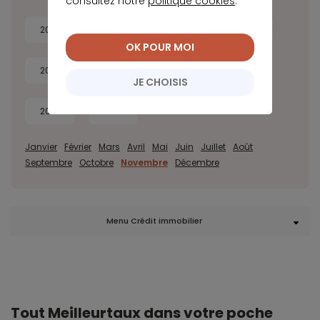
consultez notre
politique cookies
.
2026
2025
2024
2023
OK POUR MOI
2022
2021
2020
2019
JE CHOISIS
2018
2017
Janvier
Février
Mars
Avril
Mai
Juin
Juillet
Août
Septembre
Octobre
Novembre
Décembre
Menu Crédit immobilier
Tout Meilleurtaux dans votre poche