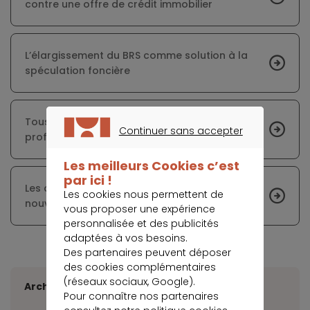
contre une offre de crédit immobilier
L’élargissement du BRS comme solution à la
spéculation foncière
Tous les profils d’acheteurs immobiliers
Continuer sans accepter
profitent des taux bas
CONTINUER SANS ACCEPTER
Les meilleurs Cookies c’est
par ici !
Les agents immobiliers menacés par de
Les cookies nous permettent de
nouvelles formes de concurrence
vous proposer une expérience
personnalisée et des publicités
adaptées à vos besoins.
Des partenaires peuvent déposer
des cookies complémentaires
(réseaux sociaux, Google).
Archives
Pour connaître nos partenaires