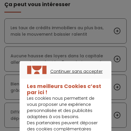
Ça peut vous intéresser
Les taux de crédits immobiliers au plus bas,
mais le mouvement baissier ralentit
Aucune hausse des loyers dans la capitale
allemande pendant les 5 prochaines années
Continuer sans accepter
CONTINUER SANS ACCEPTER
Bientôt des prêts immobiliers à taux négatifs
Les meilleurs Cookies c’est
grâce à l’évolution du taux des OAT 10 ans ?
par ici !
Les cookies nous permettent de
vous proposer une expérience
personnalisée et des publicités
Différences sur les frais de notaires selon les
adaptées à vos besoins.
départements
Des partenaires peuvent déposer
des cookies complémentaires