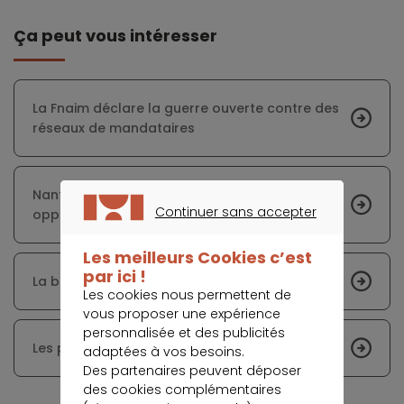
Ça peut vous intéresser
La Fnaim déclare la guerre ouverte contre des
réseaux de mandataires
Nantes, la ville qui présente les meilleures
Continuer sans accepter
opportunités professionnelles
CONTINUER SANS ACCEPTER
Les meilleurs Cookies c’est
par ici !
La baisse des taux immobiliers se poursuit
Les cookies nous permettent de
vous proposer une expérience
personnalisée et des publicités
Les prix immobiliers flambent toujours
adaptées à vos besoins.
Des partenaires peuvent déposer
des cookies complémentaires