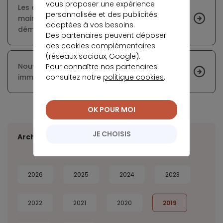
vous proposer une expérience
Les emprunteurs immobiliers peuvent
personnalisée et des publicités
maintenant opter pour un parcours 100 %
adaptées à vos besoins.
dématérialisé
Des partenaires peuvent déposer
des cookies complémentaires
(réseaux sociaux, Google).
Nouvelle baisse en juillet sur des taux de crédit
Pour connaître nos partenaires
consultez notre
politique cookies
.
immobilier historiquement faibles
OK POUR MOI
JE CHOISIS
Archives
2026
2025
2024
2023
2022
2021
2020
2019