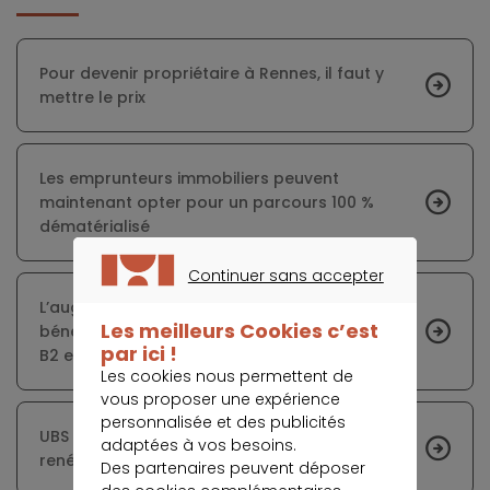
Pour devenir propriétaire à Rennes, il faut y
mettre le prix
Les emprunteurs immobiliers peuvent
maintenant opter pour un parcours 100 %
dématérialisé
Continuer sans accepter
CONTINUER SANS ACCEPTER
L’augmentation des PTZ émis au T1 2019
Les meilleurs Cookies c’est
bénéficie à la maison individuelle et aux zones
par ici !
B2 et C
Les cookies nous permettent de
vous proposer une expérience
personnalisée et des publicités
UBS prévoit un ralentissement des
adaptées à vos besoins.
renégociations de prêt
Des partenaires peuvent déposer