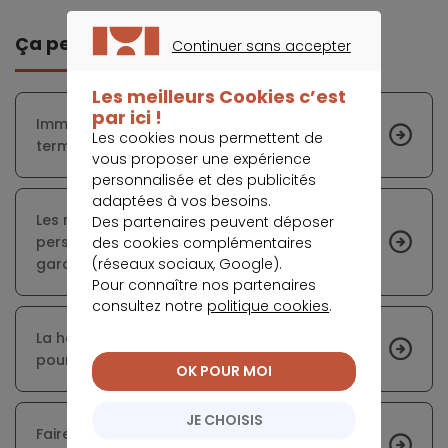
Ça peut vous intéresser
Continuer sans accepter
CONTINUER SANS ACCEPTER
Les meilleurs Cookies c’est
par ici !
Immobilier : que faire une fois la défiscalisation
Les cookies nous permettent de
terminée ?
vous proposer une expérience
personnalisée et des publicités
adaptées à vos besoins.
Les modalités de calcul de l’aide
Des partenaires peuvent déposer
personnalisée au logement (APL) en cas de
des cookies complémentaires
(réseaux sociaux, Google).
garde alternée
Pour connaître nos partenaires
consultez notre
politique cookies
.
La hausse de la dette représente un risque
pour les entreprises françaises
OK POUR MOI
JE CHOISIS
Faire appel à un chasseur immobilier pour