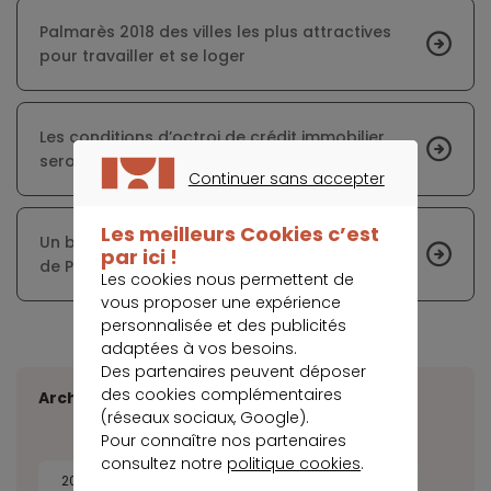
Palmarès 2018 des villes les plus attractives
pour travailler et se loger
Les conditions d’octroi de crédit immobilier
seront resserrées dans plusieurs banques
Continuer sans accepter
CONTINUER SANS ACCEPTER
Les meilleurs Cookies c’est
Un budget 2019 fortement critiqué pour la ville
par ici !
de Paris
Les cookies nous permettent de
vous proposer une expérience
personnalisée et des publicités
adaptées à vos besoins.
Des partenaires peuvent déposer
des cookies complémentaires
Archives
(réseaux sociaux, Google).
Pour connaître nos partenaires
consultez notre
politique cookies
.
2026
2025
2024
2023