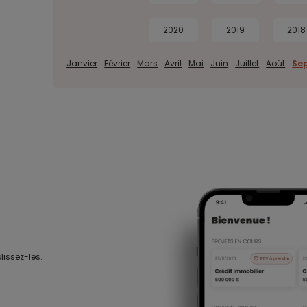
2020
2019
2018
Janvier
Février
Mars
Avril
Mai
Juin
Juillet
Août
Se
lissez-les.