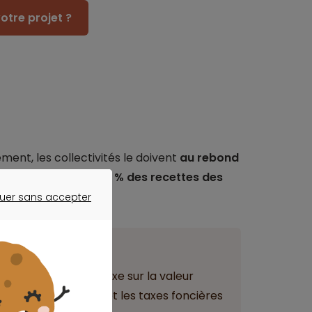
otre projet ?
nt, les collectivités le doivent
au rebond
tre une hausse de 18 % des recettes des
née 2017.
uer sans accepter
ER SANS ACCEPTER
ant
: + 4,3 % pour la taxe sur la valeur
a taxe d’habitation et les taxes foncières