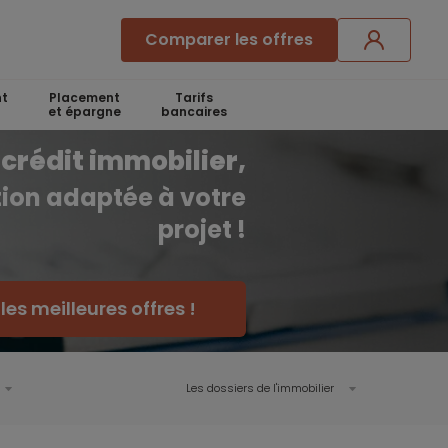
Comparer les offres
t
Placement
Tarifs
et épargne
bancaires
crédit immobilier,
ution adaptée à votre
projet !
es meilleures offres !
Les dossiers de l'immobilier