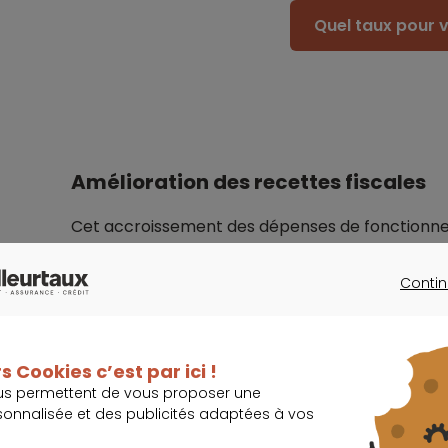
Quel taux pour v
Amélioration des recettes fiscales
Cet accroissement des dépenses de fonctionneme
du marché de l’immobilier qui devrait permet
droits de mutation (
frais de notaire
)
pour l’an
Contin
CONTINU
Import
s Cookies c’est par ici !
us permettent de vous proposer une
Les recettes fiscales ont également augmenté 
sonnalisée et des publicités adaptées à vos
ajoutée des entreprises (CVAE), + 1,5 % pour l