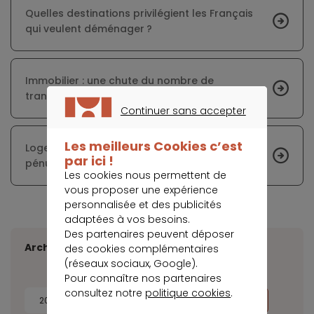
Quelles destinations privilégient les Français
qui veulent déménager ?
Immobilier : une chute du nombre de
transactions estimée à 20% sur un an
Continuer sans accepter
CONTINUER SANS ACCEPTER
Les meilleurs Cookies c’est
Logement étudiant : comment expliquer cette
par ici !
pénurie de biens à louer ?
Les cookies nous permettent de
vous proposer une expérience
personnalisée et des publicités
adaptées à vos besoins.
Des partenaires peuvent déposer
Archives
des cookies complémentaires
(réseaux sociaux, Google).
Pour connaître nos partenaires
consultez notre
politique cookies
.
2026
2025
2024
2023