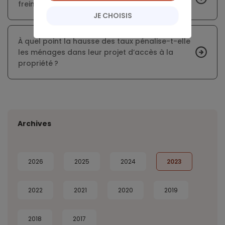
freine le marché immobilier
JE CHOISIS
À quel point la hausse des taux pénalise-t-elle
les ménages dans leur projet d’accès à la
propriété ?
Archives
2026
2025
2024
2023
2022
2021
2020
2019
2018
2017