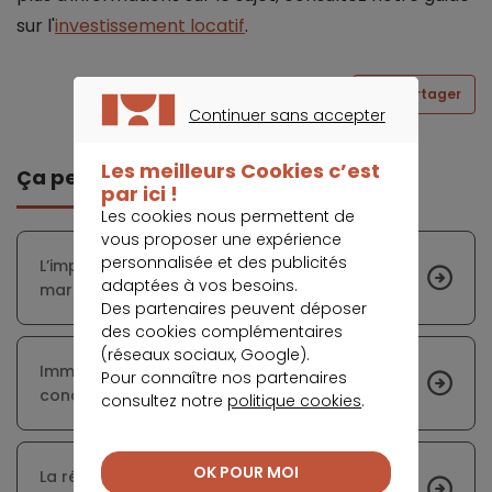
sur l'
investissement locatif
.
Partager
Continuer sans accepter
CONTINUER SANS ACCEPTER
Les meilleurs Cookies c’est
Ça peut vous intéresser
par ici !
Les cookies nous permettent de
vous proposer une expérience
personnalisée et des publicités
L’impact des Jeux Olympiques 2024 sur le
adaptées à vos besoins.
marché de l’immobilier
Des partenaires peuvent déposer
des cookies complémentaires
(réseaux sociaux, Google).
Immobilier : vers un assouplissement des
Pour connaître nos partenaires
conditions d’accès au crédit
consultez notre
politique cookies
.
OK POUR MOI
La réticence des vendeurs à baisser leurs prix