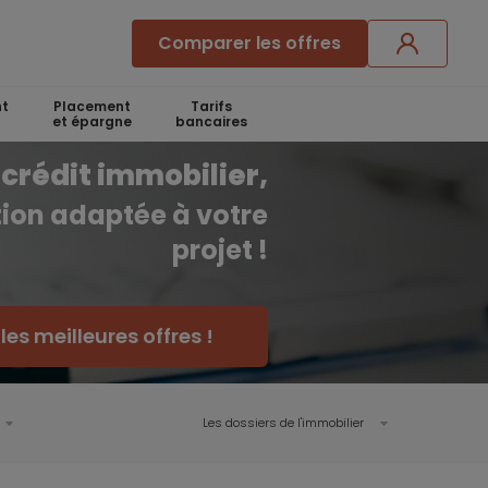
Comparer les offres
t
Placement
Tarifs
et épargne
bancaires
crédit immobilier,
ution adaptée à votre
projet !
es meilleures offres !
Les dossiers de l'immobilier