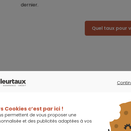
dernier.
Quel taux pour v
Un possible retour sous la barre symb
l’été
Contin
CONTINU
Dans ce contexte, le nombre de transactions 
descendante, et pourrait même “repasser sous 
s Cookies c’est par ici !
soulignent les Notaires de France. C’était déjà l
us permettent de vous proposer une
avaient été enregistrées sur un an.
sonnalisée et des publicités adaptées à vos