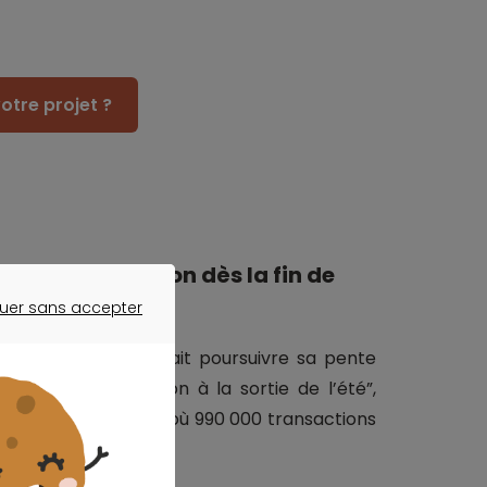
otre projet ?
olique du million dès la fin de
uer sans accepter
ER SANS ACCEPTER
immobilières pourrait poursuivre sa pente
la barre du million à la sortie de l’été”,
e cas en juillet 2020, où 990 000 transactions