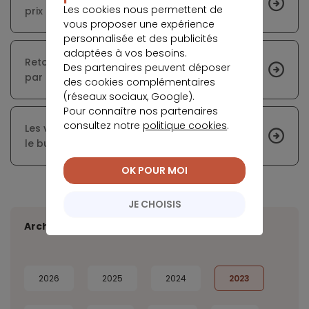
Les cookies nous permettent de
prix ?
vous proposer une expérience
personnalisée et des publicités
adaptées à vos besoins.
Retournement du marché immobilier annoncé
Des partenaires peuvent déposer
par les notaires du Grand Paris
des cookies complémentaires
(réseaux sociaux, Google).
Pour connaître nos partenaires
consultez notre
politique cookies
.
Les villes françaises où le loyer pèse le plus sur
le budget des ménages
OK POUR MOI
JE CHOISIS
Archives
2026
2025
2024
2023