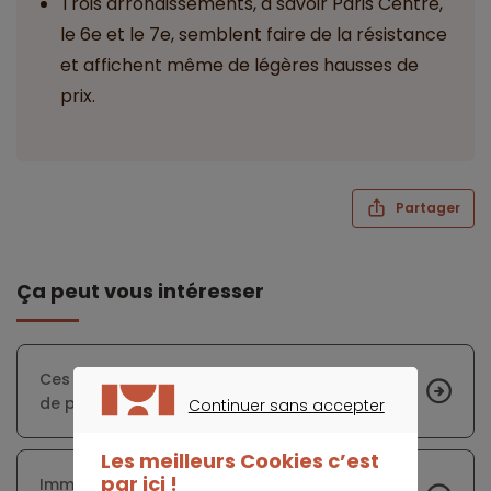
Trois arrondissements, à savoir Paris Centre,
le 6e et le 7e, semblent faire de la résistance
et affichent même de légères hausses de
prix.
Partager
Ça peut vous intéresser
Ces stations balnéaires où l’on retrouve le plus
de passoires thermiques
Continuer sans accepter
CONTINUER SANS ACCEPTER
Les meilleurs Cookies c’est
par ici !
Immobilier : acheter ou attendre la baisse des