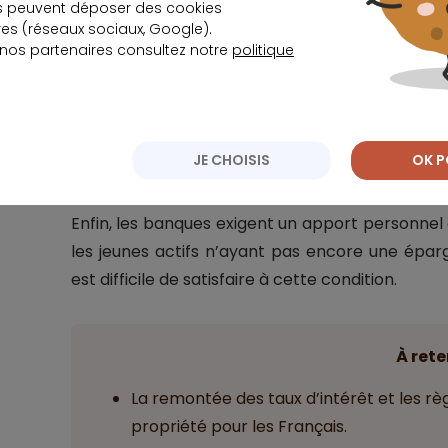
s peuvent déposer des cookies
s (réseaux sociaux, Google).
 nos partenaires consultez notre
politique
Import
Même pour les ménages plus aisés ou les in
dérogent à ces normes que dans des cas b
d’une résidence principale.
JE CHOISIS
OK P
Enfin, les banques exigent un apport personnel 
les jeunes actifs n’ayant pas encore une épargn
est difficile de satisfaire à cette condition.
À rete
La remontée des taux d’intérêt et les rè
propriété pour les Français.