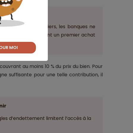
ant
vestisseurs immobiliers, les banques ne
ien précis, notamment un premier achat
OUR MOI
couvrant au moins 10 % du prix du bien. Pour
e suffisante pour une telle contribution, il
nir
gles d’endettement limitent l’accès à la