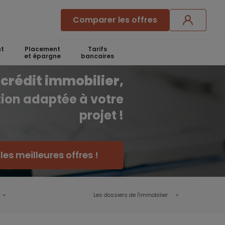
Comparer les offres
t
Placement
Tarifs
et épargne
bancaires
crédit immobilier,
ution adaptée à votre
projet !
es meilleures offres !
Les dossiers de l'immobilier