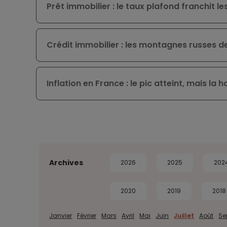
Prêt immobilier : le taux plafond franchit 
Crédit immobilier : les montagnes russes d
Inflation en France : le pic atteint, mais la 
Archives
2026
2025
202
2020
2019
2018
Janvier
Février
Mars
Avril
Mai
Juin
Juillet
Août
Se