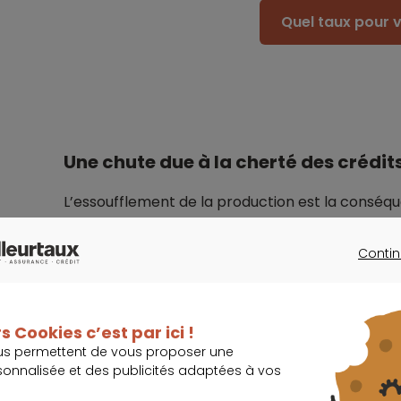
Quel taux pour v
Une chute due à la cherté des crédit
L’essoufflement de la production est la conséq
au marché immobilier. En effet, après des ann
d’intérêt remontent très rapidement depuis 18 m
Contin
CONTINU
En outre,
les règles imposées par le Haut Co
nombreux emprunteurs du marché.
Concrète
s Cookies c’est par ici !
us permettent de vous proposer une
%, ce qui signifie que la part des revenus c
sonnalisée et des publicités adaptées à vos
dépasser 35 %.