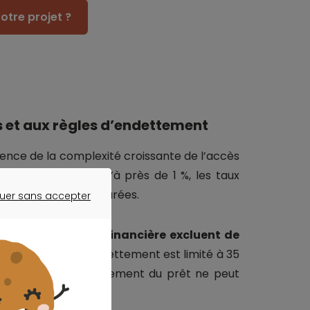
otre projet ?
s et aux règles d’endettement
uence de la complexité croissante de l’accès
ées de baisse jusqu’à près de 1 %, les taux
ois sur toutes les durées.
uer sans accepter
ER SANS ACCEPTER
nseil de Stabilité Financière excluent de
ment, le taux d’endettement est limité à 35
onsacrée au remboursement du prêt ne peut