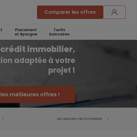
Comparer les offres
t
Placement
Tarifs
et épargne
bancaires
crédit immobilier,
ution adaptée à votre
projet !
es meilleures offres !
Les dossiers de l'immobilier