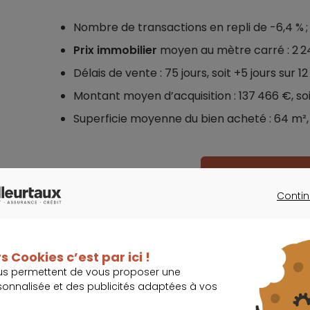
Nombre de transactions en repli de -6,4 % ;
Prix immobilier
moyen au mètre carré : 2 249 
Délais de vente : 75 jours, soit +5 jours sur 12
Montant moyen d’acquisition : 137 466 €, soit
Superficie moyenne du bien acheté : 64 m², s
Quel taux pour v
Contin
CONTINU
s Cookies c’est par ici !
us permettent de vous proposer une
Chute des ventes et stabilisation de
sonnalisée et des publicités adaptées à vos