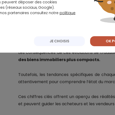
Le marché immobilier du Grand Est conna
s peuvent déposer des cookies
s (réseaux sociaux, Google).
particulier pour les maisons, avec une baiss
 nos partenaires consultez notre
politique
Malgré les difficultés économiques et le ralen
France, le Grand Est fait preuve de résilience
maisons et une hausse des prix des appartemen
JE CHOISIS
OK P
Les conséquences de ces évolutions se tradui
des biens immobiliers plus compacts.
Toutefois, les tendances spécifiques de chaqu
attentivement pour comprendre l’état du march
Ces chiffres clés offrent un aperçu des réalité
et peuvent guider les acheteurs et les vendeurs 