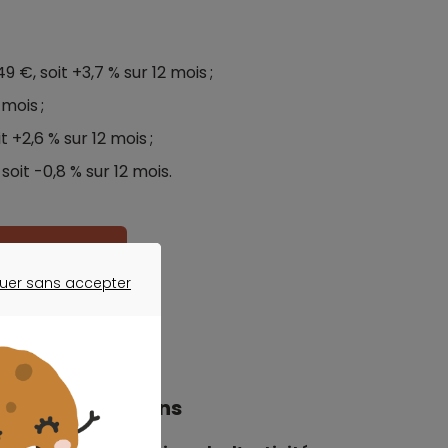
€, soit +3,7 % sur 12 mois ;
 mois ;
 +2,6 % sur 12 mois ;
oit -0,8 % sur 12 mois.
otre projet ?
uer sans accepter
ER SANS ACCEPTER
s prix des maisons