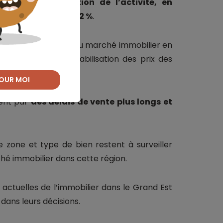
ît une contraction de l’activité, en
e des ventes de -16,2 %
.
tissement généralisé du marché immobilier en
 avec une légère stabilisation des prix des
ts.
OUR MOI
sent par
des délais de vente plus longs et
e zone et type de bien restent à surveiller
é immobilier dans cette région.
s actuelles de l’immobilier dans le Grand Est
dans leurs décisions.