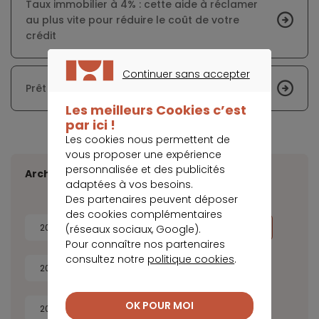
Taux immobilier à 4% : cette aide à réclamer
au plus vite pour réduire le coût de votre
crédit
Continuer sans accepter
Prêt immobilier : la production en chute libre
CONTINUER SANS ACCEPTER
Les meilleurs Cookies c’est
par ici !
Les cookies nous permettent de
vous proposer une expérience
personnalisée et des publicités
Archives
adaptées à vos besoins.
Des partenaires peuvent déposer
des cookies complémentaires
2026
2025
2024
2023
(réseaux sociaux, Google).
Pour connaître nos partenaires
consultez notre
politique cookies
.
2022
2021
2020
2019
OK POUR MOI
2018
2017