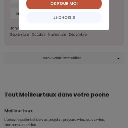
OK POUR MOI
2018
2017
JE CHOISIS
Janvier
Février
Mars
Avril
Mai
Juin
Juillet
Août
Septembre
Octobre
Novembre
Décembre
Menu Crédit immobilier
Tout Meilleurtaux dans votre poche
Meilleurtaux
Libérez le potentiel de vos projets : préparez-les, suivez-les,
accomplissez-les.