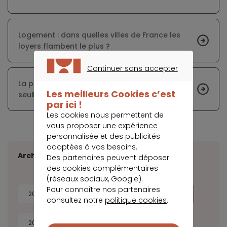
Logement : dans quelles villes de France les
loyers flambent le plus ?
Continuer sans accepter
CONTINUER SANS ACCEPTER
La production de crédit immobilier tombe à un
Les meilleurs Cookies c’est
seuil inédit
par ici !
Les cookies nous permettent de
vous proposer une expérience
personnalisée et des publicités
adaptées à vos besoins.
Archives
Des partenaires peuvent déposer
des cookies complémentaires
(réseaux sociaux, Google).
Pour connaître nos partenaires
2026
2025
2024
2023
consultez notre
politique cookies
.
2022
2021
2020
2019