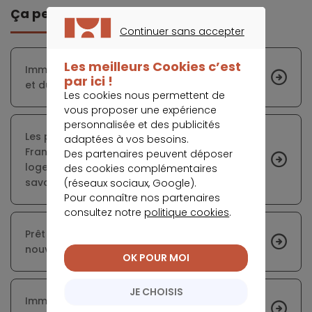
Ça peut vous intéresser
Continuer sans accepter
CONTINUER SANS ACCEPTER
Les meilleurs Cookies c’est
Immobilier : les règles de l’investissement Pinel
par ici !
et du dispositif Denormandie pour 2023
Les cookies nous permettent de
vous proposer une expérience
personnalisée et des publicités
Les propriétaires de passoires thermiques en
adaptées à vos besoins.
France risquent de ne plus pouvoir louer leur
Des partenaires peuvent déposer
logement à partir de 2025 - ce que vous devez
des cookies complémentaires
savoir
(réseaux sociaux, Google).
Pour connaître nos partenaires
consultez notre
politique cookies
.
Prêt immobilier : les taux franchissent une
nouvelle barre symbolique
OK POUR MOI
JE CHOISIS
Immobilier locatif : état des lieux du marché à