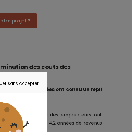
otre projet ?
iminution des coûts des
uer sans accepter
ER SANS ACCEPTER
transactions achevées ont connu un repli
e 2023
.
ntexte où les revenus des emprunteurs ont
latif des opérations à 4,2 années de revenus