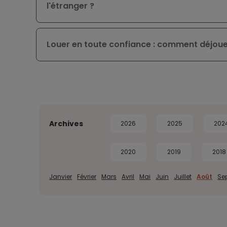
l'étranger ?
Louer en toute confiance : comment déjouer
Archives
2026
2025
202
2020
2019
2018
Janvier
Février
Mars
Avril
Mai
Juin
Juillet
Août
Se