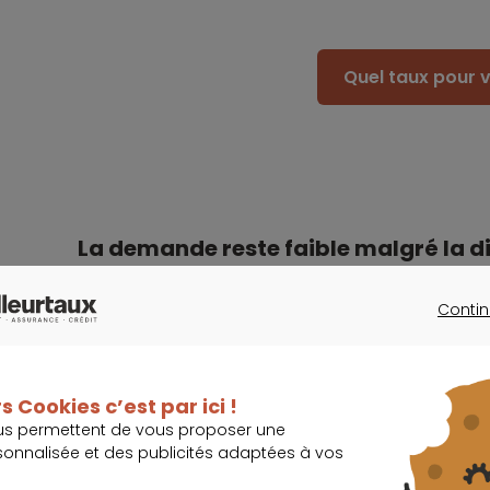
Quel taux pour v
La demande reste faible malgré la d
opérations réalisées
Contin
CONTINU
Dans un marché en récession,
les coûts des 
de -5,8 % au cours des sept premiers mois d
s Cookies c’est par ici !
Toutefois, cette baisse s’inscrit dans un co
us permettent de vous proposer une
sonnalisée et des publicités adaptées à vos
progressé de +6,8 %, réduisant ainsi le coût re
en juillet 2023, contre 4,7 années en 2022.