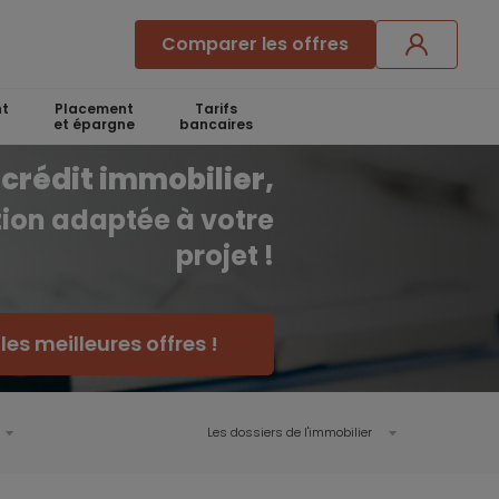
Comparer les offres
t
Placement
Tarifs
et épargne
bancaires
crédit immobilier,
ution adaptée à votre
projet !
es meilleures offres !
Les dossiers de l'immobilier