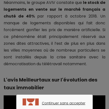
Néanmoins, le groupe AVIV constate que
le stock de
logements en vente sur le marché français a
chuté de 40%
par rapport à octobre 2018. Un
manque de logements disponibles qui fait donc
forcément gonfler les prix de manière artificielle. Si
ce phénomène était principalement réservé aux
zones dites attractives, il l’est de plus en plus dans
les villes moyennes où de nombreux particuliers se
sont installés depuis la crise sanitaire avec la
démocratisation du télétravail notamment.
L'avis Meilleurtaux sur l'évolution des
taux immobilier
Continuer sans accepter
CONTINUER SANS ACCEPTER