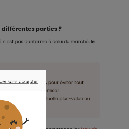
différentes parties ?
ché n’est pas conforme à celui du marché,
le
ant
uer sans accepter
apportée par le fisc, pour éviter tout
ER SANS ACCEPTER
vendeurs peuvent minimiser
la taxe sur une éventuelle plus-value ou