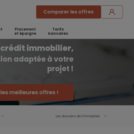
Comparer les offres
t
Placement
Tarifs
et épargne
bancaires
crédit immobilier,
ution adaptée à votre
projet !
es meilleures offres !
Les dossiers de l'immobilier