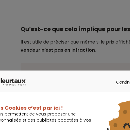
Qu’est-ce que cela implique pour les 
Il est utile de préciser que même si le prix affi
vendeur n’est pas en infraction
.
Import
Contin
Cependant, il devra accepter la rectification 
CONTINU
soupçon de tentative de fraude – certains 
volontairement le prix de vente pour réduire 
bien la CSG qui y est relative.
s Cookies c’est par ici !
us permettent de vous proposer une
sonnalisée et des publicités adaptées à vos