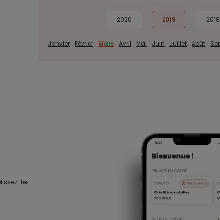
2020
2019
2018
Janvier
Février
Mars
Avril
Mai
Juin
Juillet
Août
Se
lissez-les.