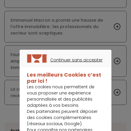
Emmanuel Macron a promis une hausse de
l’offre immobilière : les professionnels du
secteur sont sceptiques
Faute d’aides gouvernementales, les
Continuer sans accepter
emprunteurs s’en remettent aux crédits
CONTINUER SANS ACCEPTER
immobiliers longue durée
Les meilleurs Cookies c’est
par ici !
Les cookies nous permettent de
La chute du nombre de PTZ en 2018 après le
vous proposer une expérience
recentrage
personnalisée et des publicités
adaptées à vos besoins.
Des partenaires peuvent déposer
des cookies complémentaires
(réseaux sociaux, Google).
Pour connaître nos partenaires
Archives