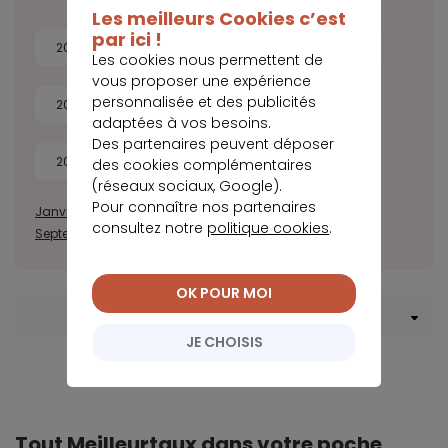
Les meilleurs Cookies c’est
par ici !
2026
2025
2024
2023
Les cookies nous permettent de
vous proposer une expérience
personnalisée et des publicités
2022
2021
2020
2019
adaptées à vos besoins.
Des partenaires peuvent déposer
2018
2017
des cookies complémentaires
(réseaux sociaux, Google).
Pour connaître nos partenaires
Janvier
Février
Mars
Avril
Mai
Juin
Juillet
Août
consultez notre
politique cookies
.
Septembre
Octobre
Novembre
Décembre
OK POUR MOI
Menu Crédit immobilier
JE CHOISIS
Tout Meilleurtaux dans votre poche