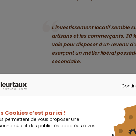
L’investissement locatif semble sur
artisans et les commerçants. 30 % 
voie pour disposer d’un revenu d’
exerçant un métier libéral possè
secondaire.
Toutefois, l’étude ne précise pas le pourcentag
Contin
CONTINU
location.
s Cookies c’est par ici !
Quel taux pour v
us permettent de vous proposer une
sonnalisée et des publicités adaptées à vos