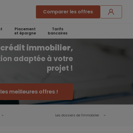
Comparer les offres
t
Placement
Tarifs
et épargne
bancaires
crédit immobilier,
ution adaptée à votre
projet !
es meilleures offres !
Les dossiers de l'immobilier