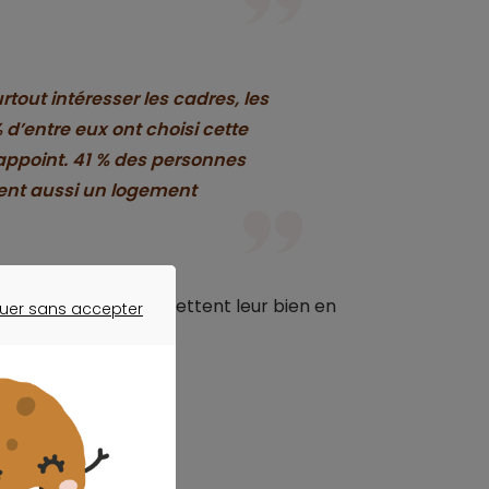
tout intéresser les cadres, les
d’entre eux ont choisi cette
appoint. 41 % des personnes
dent aussi un logement
e de personnes qui mettent leur bien en
uer sans accepter
ER SANS ACCEPTER
otre projet ?