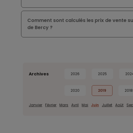
Comment sont calculés les prix de vente s
de Bercy ?
Archives
2026
2025
202
2020
2019
2018
Janvier
Février
Mars
Avril
Mai
Juin
Juillet
Août
Se