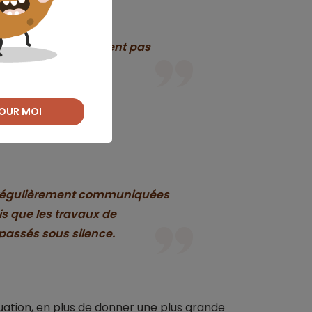
c ces travaux ne soient pas
OUR MOI
t régulièrement communiquées
s que les travaux de
 passés sous silence.
uation, en plus de donner une plus grande