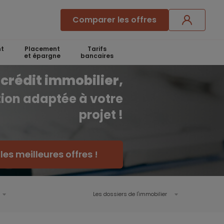
Comparer les offres
t
Placement
Tarifs
et épargne
bancaires
crédit immobilier,
ution adaptée à votre
projet !
es meilleures offres !
Les dossiers de l'immobilier