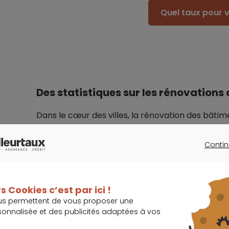
Quel taux pour v
Des statistiques sur les rénovations 
Dans le cœur des villes, la rénovation des bâtim
Le ministre rappelle d’ailleurs que
Contin
CONTINU
La construction et la rénovation 
piliers essentiels de la politique 
s Cookies c’est par ici !
us permettent de vous proposer une
sonnalisée et des publicités adaptées à vos
Julien Denormandie regrette par ailleurs que