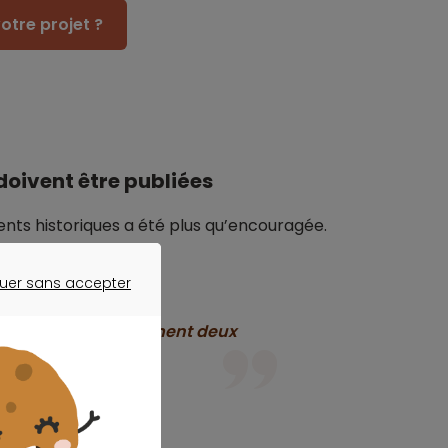
otre projet ?
doivent être publiées
ents historiques a été plus qu’encouragée.
uer sans accepter
ER SANS ACCEPTER
constituent actuellement deux
du logement.