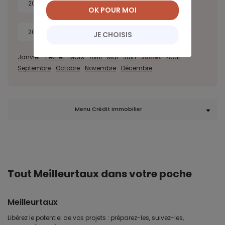
2022
2021
2020
2019
OK POUR MOI
2018
2017
JE CHOISIS
Janvier
Février
Mars
Avril
Mai
Juin
Juillet
Août
Septembre
Octobre
Novembre
Décembre
Menu Crédit immobilier
Tout Meilleurtaux dans votre poche
Meilleurtaux
Libérez le potentiel de vos projets : préparez-les, suivez-les,