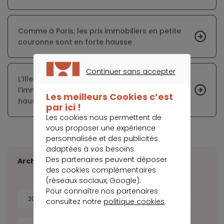
Comme à Paris, les prix immobiliers en petite
couronne sont en forte hausse
Continuer sans accepter
L’Ille-et-Vilaine, moteur du dynamisme de
CONTINUER SANS ACCEPTER
l’immobilier rennais malgré des prix en forte
Les meilleurs Cookies c’est
hausse
par ici !
Les cookies nous permettent de
vous proposer une expérience
personnalisée et des publicités
adaptées à vos besoins.
Des partenaires peuvent déposer
Archives
des cookies complémentaires
(réseaux sociaux, Google).
Pour connaître nos partenaires
2026
2025
2024
2023
consultez notre
politique cookies
.