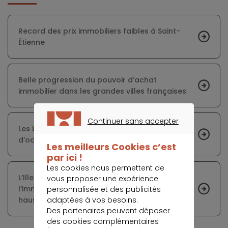
Record des prix immobiliers faibles à Saint-
Étienne
Belle progression du pouvoir d’achat
immobilier dans les grandes villes françaises
Continuer sans accepter
Les banques ont assoupli leurs critères
CONTINUER SANS ACCEPTER
d’octroi de crédits immobiliers
Les meilleurs Cookies c’est
par ici !
Les cookies nous permettent de
L’Ille-et-Vilaine, moteur du dynamisme de
vous proposer une expérience
l’immobilier rennais malgré des prix en forte
personnalisée et des publicités
adaptées à vos besoins.
hausse
Des partenaires peuvent déposer
des cookies complémentaires