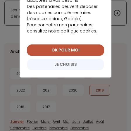
adaptées à vos besoins.
Des partenaires peuvent déposer
Les primo-accédants pourront toujours
des cookies complémentaires
bénéficier du PTZ en 2019
(réseaux sociaux, Google).
Pour connaître nos partenaires
consultez notre
politique cookies
.
OK POUR MOI
Archives
JE CHOISIS
2026
2025
2024
2023
2022
2021
2020
2019
2018
2017
Janvier
Février
Mars
Avril
Mai
Juin
Juillet
Août
Septembre
Octobre
Novembre
Décembre