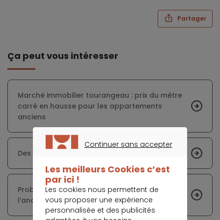
Partager
Ça peut vous intéresser
Marché immobilier ‎tourangeau : prix du mètre
carré en hausse pour les appartements
anciens
Continuer sans accepter
Des perspectives limitées pour l’année 2019
CONTINUER SANS ACCEPTER
Les meilleurs Cookies c’est
par ici !
Les cookies nous permettent de
Probable ralentissement des ventes dans
vous proposer une expérience
l’ancien en 2019
personnalisée et des publicités