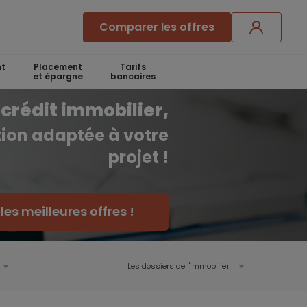
Comparer les offres
t
Placement
Tarifs
et épargne
bancaires
crédit immobilier,
ution adaptée à votre
projet !
es meilleures offres !
Les dossiers de l'immobilier