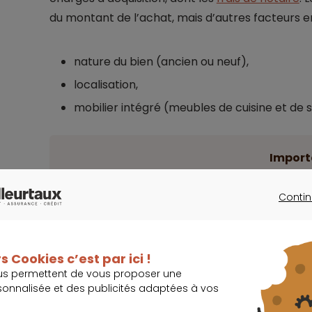
du montant de l’achat, mais d’autres facteurs
nature du bien (ancien ou neuf),
localisation,
mobilier intégré (meubles de cuisine et de sa
Import
En principe, pour un logement ancien, ils son
Contin
d’acquisition, contre 3 % pour un neuf.
CONTINU
Ils incluent la rémunération du notaire, les droit
s Cookies c’est par ici !
us permettent de vous proposer une
sonnalisée et des publicités adaptées à vos