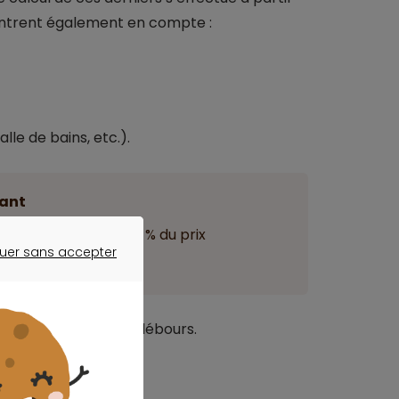
 entrent également en compte :
lle de bains, etc.).
ant
t estimés à environ 8 % du prix
uer sans accepter
ER SANS ACCEPTER
s de mutation, et les débours.