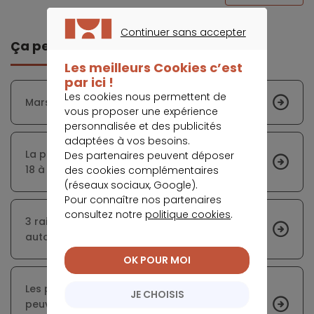
Continuer sans accepter
Ça peut vous intéresser
CONTINUER SANS ACCEPTER
Les meilleurs Cookies c’est
par ici !
Les cookies nous permettent de
Marseille : le marché immobilier se porte mieux
vous proposer une expérience
personnalisée et des publicités
adaptées à vos besoins.
La pierre, une valeur phare pour les jeunes de
Des partenaires peuvent déposer
18 à 30 ans
des cookies complémentaires
(réseaux sociaux, Google).
Pour connaître nos partenaires
consultez notre
politique cookies
.
3 raisons qui expliquent les cristallisations
autour de l’encadrement des loyers
OK POUR MOI
Les propriétaires ayant un prêt en cours
JE CHOISIS
peuvent aussi bénéficier des records de taux