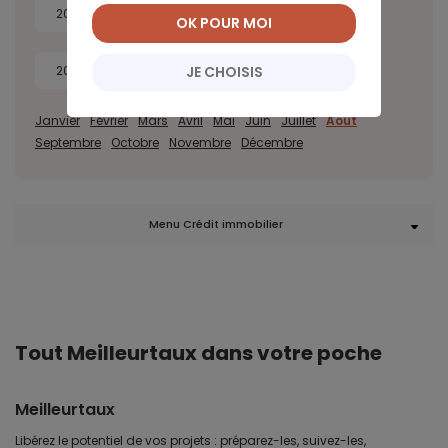
2022
2021
2020
2019
OK POUR MOI
JE CHOISIS
2018
2017
Janvier
Février
Mars
Avril
Mai
Juin
Juillet
Août
Septembre
Octobre
Novembre
Décembre
Menu Crédit immobilier
Tout Meilleurtaux dans votre poche
Meilleurtaux
Libérez le potentiel de vos projets : préparez-les, suivez-les,