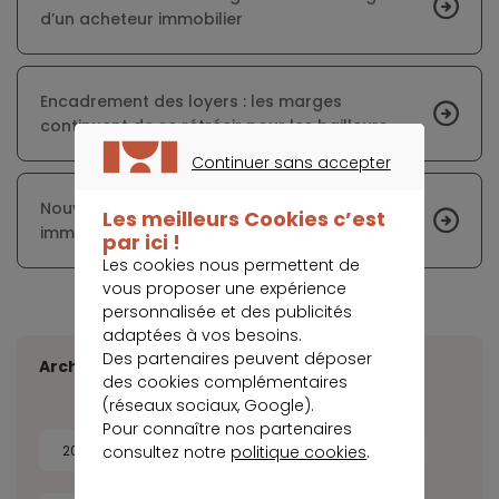
d’un acheteur immobilier
Encadrement des loyers : les marges
continuent de se rétrécir pour les bailleurs
Continuer sans accepter
CONTINUER SANS ACCEPTER
Nouvelle baisse en juillet sur des taux de crédit
Les meilleurs Cookies c’est
immobilier historiquement faibles
par ici !
Les cookies nous permettent de
vous proposer une expérience
personnalisée et des publicités
adaptées à vos besoins.
Des partenaires peuvent déposer
Archives
des cookies complémentaires
(réseaux sociaux, Google).
Pour connaître nos partenaires
consultez notre
politique cookies
.
2026
2025
2024
2023