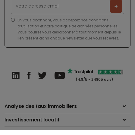
En vous abonnant, vous acceptez nos
conditions
d’utilisation
et notre
politique de données personnelles
.
Vous pourrez vous désabonner à tout moment depuis le
lien présent dans chaque newsletter que vous recevrez.
(4.8/5 - 24805 avis)
Analyse des taux immobiliers
Investissement locatif
Le guide de l'emprunteur