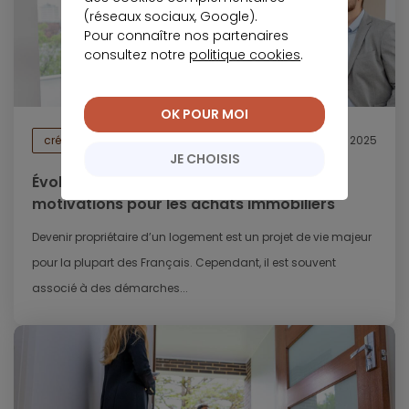
(réseaux sociaux, Google).
Pour connaître nos partenaires
consultez notre
politique cookies
.
OK POUR MOI
crédit immobilier
10 février 2025
JE CHOISIS
Évolution de la saisonnalité et des
motivations pour les achats immobiliers
Devenir propriétaire d’un logement est un projet de vie majeur
pour la plupart des Français. Cependant, il est souvent
associé à des démarches...