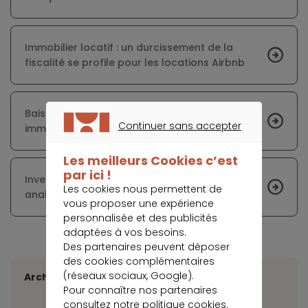
Immobilier locatif : un durcissement de la
fiscalité se profile pour les locations Airbnb
Baisse insuffisante des prix sur le marché
Continuer sans accepter
immobilier français
CONTINUER SANS ACCEPTER
Les meilleurs Cookies c’est
par ici !
Investir dans l'immobilier neuf en 2023 :
Les cookies nous permettent de
analyse et opportunités
vous proposer une expérience
personnalisée et des publicités
adaptées à vos besoins.
Des partenaires peuvent déposer
des cookies complémentaires
(réseaux sociaux, Google).
Archives
Pour connaître nos partenaires
consultez notre
politique cookies
.