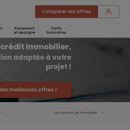
Comparer les offres
t
Placement
Tarifs
et épargne
bancaires
crédit immobilier,
ution adaptée à votre
projet !
es meilleures offres !
Les dossiers de l'immobilier