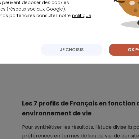
s peuvent déposer des cookies
14 % près d'une grande ville, mais en dehors
s (réseaux sociaux, Google).
 nos partenaires consultez notre
politique
En revanche, les habitations collectives, en particu
des Français.
JE CHOISIS
OK P
Quel taux pour v
Les 7 profils de Français en fonction 
environnement de vie
Pour synthétiser les résultats, l'étude divise la
préférences en termes de lieu de vie, de densité 