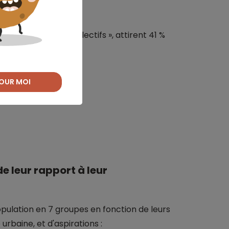
 du centre urbain.
lier les « petits collectifs », attirent 41 %
OUR MOI
otre projet ?
de leur rapport à leur
 population en 7 groupes en fonction de leurs
urbaine, et d'aspirations :