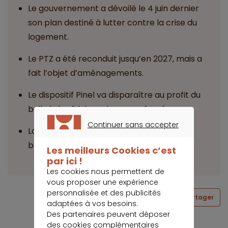
Le gouvernement a dévoilé le 4 juin dernier
son plan destiné à lutter contre la crise du
logement.
Le PTZ a été reconduit jusqu’en 2027, mais a
fait l’objet d’aménagements.
Le dispositif Pinel va disparaître au profit du
bail réel solidaire qui sera renforcé.
Continuer sans accepter
La garantie Visale a été étendue et devra
CONTINUER SANS ACCEPTER
bénéficier à deux millions de personnes.
Les meilleurs Cookies c’est
par ici !
Les cookies nous permettent de
vous proposer une expérience
personnalisée et des publicités
Partager
adaptées à vos besoins.
Des partenaires peuvent déposer
des cookies complémentaires