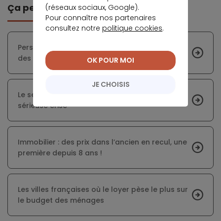
Ça peut vous intéresser
(réseaux sociaux, Google).
Pour connaître nos partenaires
consultez notre
politique cookies
.
Perspectives immobilières en France : analyse
des facteurs clés
OK POUR MOI
JE CHOISIS
Le secteur de l’immobilier traverse une
sérieuse crise
Immobilier : des prix dans l’ancien en recul, une
première depuis 8 ans !
Les villes françaises où le loyer pèse le plus sur
le budget des ménages