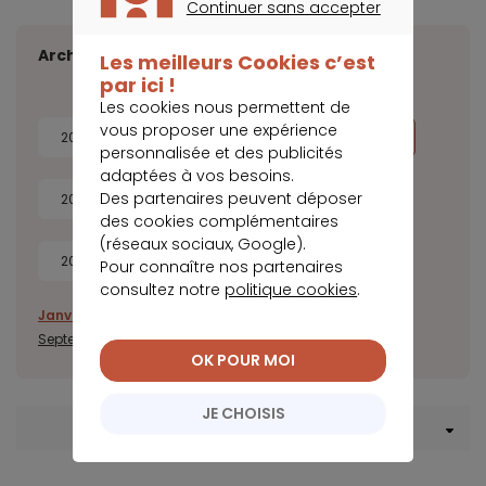
Continuer sans accepter
CONTINUER SANS ACCEPTER
Archives
Les meilleurs Cookies c’est
par ici !
Les cookies nous permettent de
vous proposer une expérience
2026
2025
2024
2023
personnalisée et des publicités
adaptées à vos besoins.
Des partenaires peuvent déposer
2022
2021
2020
2019
des cookies complémentaires
(réseaux sociaux, Google).
2018
2017
Pour connaître nos partenaires
consultez notre
politique cookies
.
Janvier
Février
Mars
Avril
Mai
Juin
Juillet
Août
Septembre
Octobre
Novembre
Décembre
OK POUR MOI
JE CHOISIS
Menu Crédit immobilier