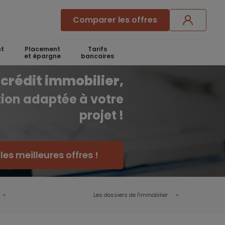
Comparer les offres
t
Placement
Tarifs
et épargne
bancaires
crédit immobilier,
ution adaptée à votre
projet !
es meilleures offres !
Les dossiers de l'immobilier