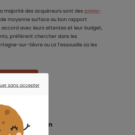
la majorité des acquéreurs sont des
primo-
s de moyenne surface au bon rapport
en accord avec leurs attentes et leur budget,
ants, préfèrent chercher dans les
tagne-sur-Sèvre ou La Tessoualle où les
otre projet ?
uer sans accepter
ER SANS ACCEPTER
 l’ancien en un an