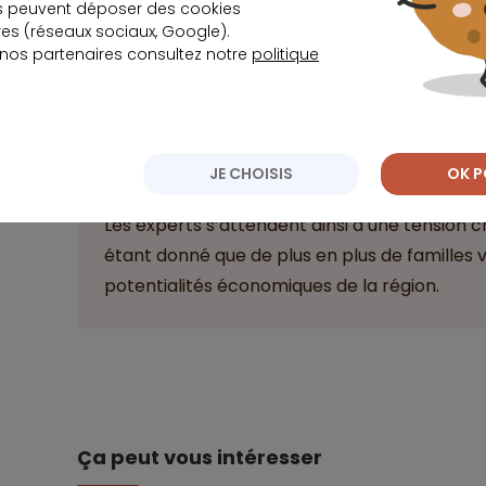
s peuvent déposer des cookies
Une étude réalisée par SeLoger a permis de cons
s (réseaux sociaux, Google).
Cholet ont enregistré
une augmentation de 4 %
 nos partenaires consultez notre
politique
tendance haussière a été activée par l’implanta
technologiques Thales dans cette commune.
JE CHOISIS
OK P
Import
Les experts s’attendent ainsi à une tension c
étant donné que de plus en plus de familles vi
potentialités économiques de la région.
Ça peut vous intéresser