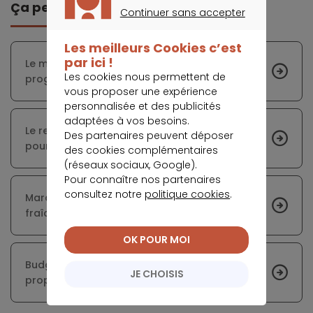
Ça peut vous intéresser
Continuer sans accepter
CONTINUER SANS ACCEPTER
Les meilleurs Cookies c’est
par ici !
Le marché immobilier se redresse, avec une
Les cookies nous permettent de
progression des prix et des surfaces
vous proposer une expérience
personnalisée et des publicités
adaptées à vos besoins.
Le retour des taux bas : un souffle nouveau
Des partenaires peuvent déposer
pour le marché immobilier
des cookies complémentaires
(réseaux sociaux, Google).
Pour connaître nos partenaires
consultez notre
politique cookies
.
Marché du crédit immobilier : un vent de
fraîcheur pour les primo-accédants
OK POUR MOI
Budget 2025 : les mesures clés pour les
JE CHOISIS
propriétaires et investisseurs immobiliers