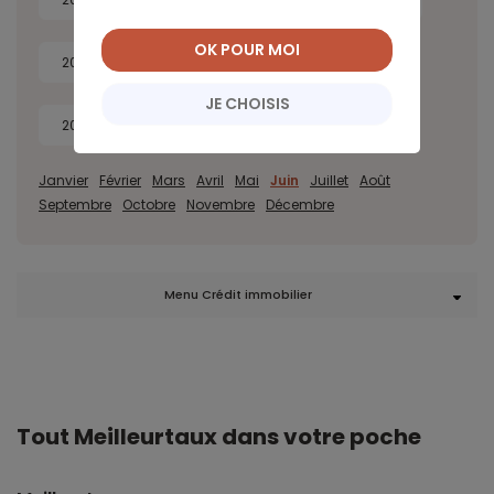
OK POUR MOI
2022
2021
2020
2019
JE CHOISIS
2018
2017
Janvier
Février
Mars
Avril
Mai
Juin
Juillet
Août
Septembre
Octobre
Novembre
Décembre
Menu Crédit immobilier
Tout Meilleurtaux dans votre poche