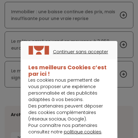
Immobilier : une baisse continue des prix, mais
insuffisante pour une vraie reprise
Le mètre carré se vend en moyenne à 3 059
euros en ce début juin
Continuer sans accepter
CONTINUER SANS ACCEPTER
Les meilleurs Cookies c’est
Le marché immobilier breton montre des
par ici !
signes d’essoufflement
Les cookies nous permettent de
vous proposer une expérience
personnalisée et des publicités
adaptées à vos besoins.
Des partenaires peuvent déposer
des cookies complémentaires
Archives
(réseaux sociaux, Google).
Pour connaître nos partenaires
consultez notre
politique cookies
.
2026
2025
2024
2023