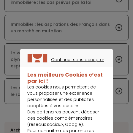
immobilière : les cas prévus par la loi
Immobilier : les aspirations des Français dans
un marché en mutation
La vente des appartements du village
olympique ne suscite pas l’engouement
Continuer sans accepter
espéré
CONTINUER SANS ACCEPTER
Les meilleurs Cookies c’est
par ici !
Les cookies nous permettent de
Les démarches et précautions à prendre pour
vous proposer une expérience
le rachat de son propre bien immobilier
personnalisée et des publicités
adaptées à vos besoins.
Des partenaires peuvent déposer
des cookies complémentaires
(réseaux sociaux, Google).
Archives
Pour connaître nos partenaires