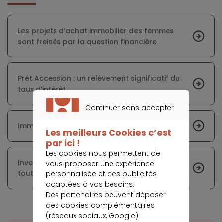
Les projets d’achat immobilier des femmes
sont freinés par la question financière
Prêt Accession : un relèvement significatif du
taux d’intérêt
Continuer sans accepter
CONTINUER SANS ACCEPTER
Immobilier : ces villes où les prix baissent
Les meilleurs Cookies c’est
par ici !
Les cookies nous permettent de
Investissement locatif : un bien ancien peut
vous proposer une expérience
tout à fait être profitable
personnalisée et des publicités
adaptées à vos besoins.
Des partenaires peuvent déposer
des cookies complémentaires
(réseaux sociaux, Google).